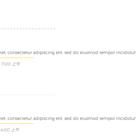
et, consectetur adipiscing elit, sed do eiusmod tempor incididunt
7:00 上午
et, consectetur adipiscing elit, sed do eiusmod tempor incididunt
4:00 上午