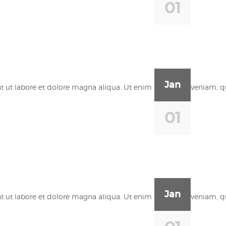
01
Jan
 ut labore et dolore magna aliqua. Ut enim ad minim veniam, quis
01
Jan
 ut labore et dolore magna aliqua. Ut enim ad minim veniam, quis