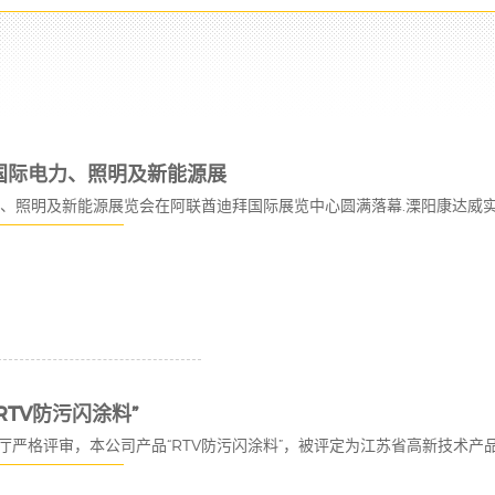
国际电力、照明及新能源展
电力、照明及新能源展览会在阿联酋迪拜国际展览中心圆满落幕.溧阳康达威实
TV防污闪涂料”
科技厅严格评审，本公司产品“RTV防污闪涂料”，被评定为江苏省高新技术产