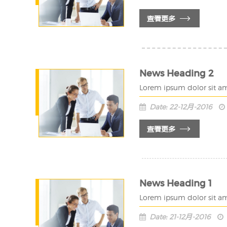
查看更多
News Heading 2
Lorem ipsum dolor sit am
Date: 22-12月-2016
查看更多
News Heading 1
Lorem ipsum dolor sit am
Date: 21-12月-2016