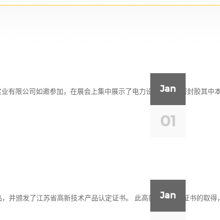
Jan
业有限公司如邀参加，在展会上集中展示了电力设备专用的密封胶其中本公司
01
Jan
品，并颁发了江苏省高新技术产品认定证书。 此高新技术产品证书的取得，进�